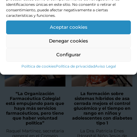
identificaciones únicas en este sitio. No consentir o retirar el
consentimiento, puede afectar negativamente a ciertas
características y funciones.
PODCAST
Aceptar cookies
Denegar cookies
Configurar
Política de cookies
Política de privacidad
Aviso Legal
“La Organización
La formación sobre
Farmacéutica Colegial
sistemas híbridos de asa
está empujando para que
cerrada mejora el control
haya más servicios
glucémico y el tiempo en
farmacéuticos, pero tiene
rango en niños y
que haber voluntad
adolescentes con diabetes
política”
tipo 1
Raquel Martínez, secretaria
La Dra. Patricia Enes
general en el Consejo
(Hospital Niño Jesús de