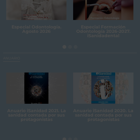
Especial Odontología.
Especial Formación
Agosto 2026
Odontología 2026-2027.
iSanidadental
ANUARIO
Anuario iSanidad 2021. La
Anuario iSanidad 2020. La
sanidad contada por sus
sanidad contada por sus
protagonistas
protagonistas