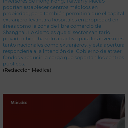
inversores de Hong Kong, Taiwan y Macao
podrían establecer centros médicos en
propiedad, pero también permitiría que el capital
extranjero levantara hospitales en propiedad en
áreas como la zona de libre comercio de
Shanghai. Lo cierto es que el sector sanitario
privado chino ha sido atractivo para los inversores,
tanto nacionales como extranjeros, y esta apertura
respondería a la intención del Gobierno de atraer
fondos y reducir la carga que soportan los centros
públicos.
(Redacción Médica)