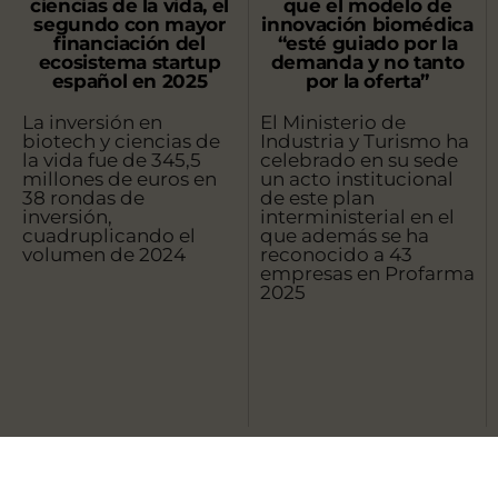
ciencias de la vida, el
que el modelo de
segundo con mayor
innovación biomédica
financiación del
“esté guiado por la
ecosistema startup
demanda y no tanto
español en 2025
por la oferta”
La inversión en
El Ministerio de
biotech y ciencias de
Industria y Turismo ha
la vida fue de 345,5
celebrado en su sede
millones de euros en
un acto institucional
38 rondas de
de este plan
inversión,
interministerial en el
cuadruplicando el
que además se ha
volumen de 2024
reconocido a 43
empresas en Profarma
2025