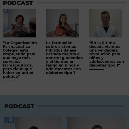
PODCAST
“La Organización
La formación
“En la última
Farmacéutica
sobre sistemas
década vivimos
Colegial está
híbridos de asa
una verdadera
empujando para
cerrada mejora el
revolución para
que haya más
control glucémico
niños y
servicios
y el tiempo en
adolescentes con
farmacéuticos,
rango en niños y
diabetes tipo 1”
pero tiene que
adolescentes con
haber voluntad
diabetes tipo 1
política”
PODCAST