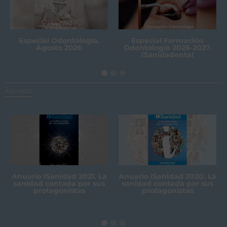
Especial Odontología.
Especial Formación
Agosto 2026
Odontología 2026-2027.
iSanidadental
ANUARIO
Anuario iSanidad 2021. La
Anuario iSanidad 2020. La
sanidad contada por sus
sanidad contada por sus
protagonistas
protagonistas