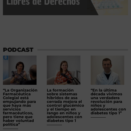
PODCAST
“La Organización
La formación
“En la última
Farmacéutica
sobre sistemas
década vivimos
Colegial está
híbridos de asa
una verdadera
empujando para
cerrada mejora el
revolución para
que haya más
control glucémico
niños y
servicios
y el tiempo en
adolescentes con
farmacéuticos,
rango en niños y
diabetes tipo 1”
pero tiene que
adolescentes con
haber voluntad
diabetes tipo 1
política”