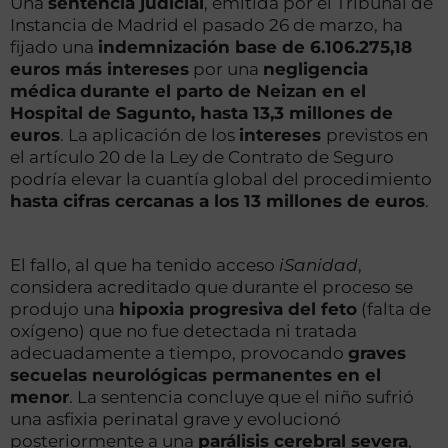
Una
sentencia judicial
, emitida por el Tribunal de
Instancia de Madrid el pasado 26 de marzo, ha
fijado una
indemnización base de 6.106.275,18
euros más intereses
por una
negligencia
médica
durante el parto de Neizan en el
Hospital de Sagunto, hasta 13,3 millones de
euros
. La aplicación de los
intereses
previstos en
el artículo 20 de la Ley de Contrato de Seguro
podría elevar la cuantía global del procedimiento
hasta cifras cercanas a los 13 millones de euros
.
El fallo, al que ha tenido acceso
iSanidad
,
considera acreditado que durante el proceso se
produjo una
hipoxia progresiva del feto
(falta de
oxígeno) que no fue detectada ni tratada
adecuadamente a tiempo, provocando
graves
secuelas neurológicas permanentes en el
menor
. La sentencia concluye que el niño sufrió
una asfixia perinatal grave y evolucionó
posteriormente a una
parálisis cerebral severa
,