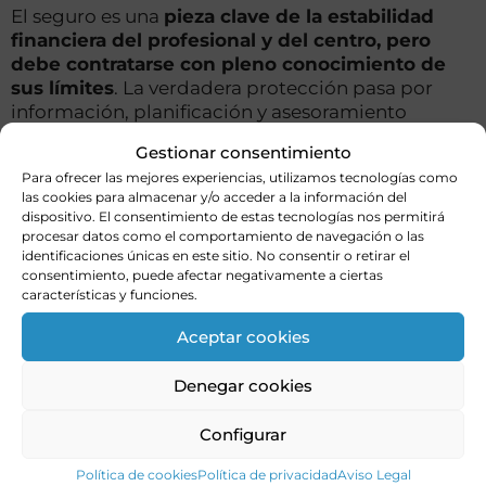
El seguro es una
pieza clave de la estabilidad
financiera del profesional y del centro, pero
debe contratarse con pleno conocimiento de
sus límites
. La verdadera protección pasa por
información, planificación y asesoramiento
especializado, asumiendo que el contexto judicial
Gestionar consentimiento
y económico actual exige coberturas más altas,
Para ofrecer las mejores experiencias, utilizamos tecnologías como
aunque también más costosas.
las cookies para almacenar y/o acceder a la información del
dispositivo. El consentimiento de estas tecnologías nos permitirá
procesar datos como el comportamiento de navegación o las
identificaciones únicas en este sitio. No consentir o retirar el
consentimiento, puede afectar negativamente a ciertas
ACTUALIDAD
,
D1
,
JUSTICIA
,
NEGLIGENCIAS
características y funciones.
Aceptar cookies
Denegar cookies
Configurar
Política de cookies
Política de privacidad
Aviso Legal