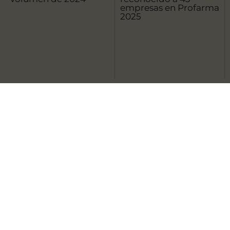
empresas en Profarma
2025
Toda la información publicada en esta página web
está dirigida exclusivamente a profesionales
capacitados legalmente para prescribir o dispensar
medicamentos por lo que es necesaria una formación
especializada para su correcta interpretación.