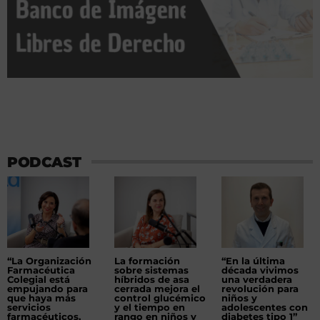
PODCAST
“La Organización
La formación
“En la última
Farmacéutica
sobre sistemas
década vivimos
Colegial está
híbridos de asa
una verdadera
empujando para
cerrada mejora el
revolución para
que haya más
control glucémico
niños y
servicios
y el tiempo en
adolescentes con
farmacéuticos,
rango en niños y
diabetes tipo 1”