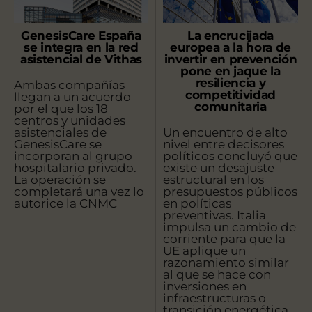
GenesisCare España
La encrucijada
se integra en la red
europea a la hora de
asistencial de Vithas
invertir en prevención
pone en jaque la
resiliencia y
Ambas compañías
competitividad
llegan a un acuerdo
comunitaria
por el que los 18
centros y unidades
asistenciales de
Un encuentro de alto
GenesisCare se
nivel entre decisores
incorporan al grupo
políticos concluyó que
hospitalario privado.
existe un desajuste
La operación se
estructural en los
completará una vez lo
presupuestos públicos
autorice la CNMC
en políticas
preventivas. Italia
impulsa un cambio de
corriente para que la
UE aplique un
razonamiento similar
al que se hace con
inversiones en
infraestructuras o
transición energética