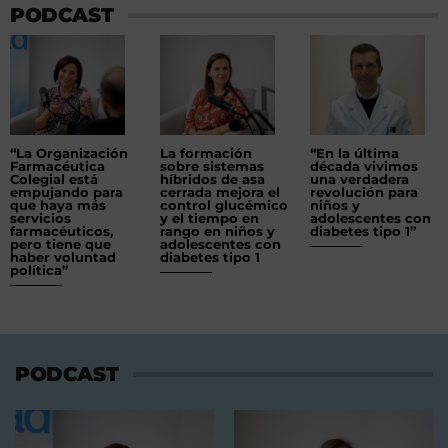
PODCAST
“La Organización
La formación
“En la última
Farmacéutica
sobre sistemas
década vivimos
Colegial está
híbridos de asa
una verdadera
empujando para
cerrada mejora el
revolución para
que haya más
control glucémico
niños y
servicios
y el tiempo en
adolescentes con
farmacéuticos,
rango en niños y
diabetes tipo 1”
pero tiene que
adolescentes con
haber voluntad
diabetes tipo 1
política”
PODCAST