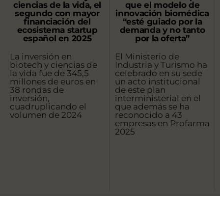
ciencias de la vida, el
que el modelo de
segundo con mayor
innovación biomédica
financiación del
“esté guiado por la
ecosistema startup
demanda y no tanto
español en 2025
por la oferta”
La inversión en
El Ministerio de
biotech y ciencias de
Industria y Turismo ha
la vida fue de 345,5
celebrado en su sede
millones de euros en
un acto institucional
38 rondas de
de este plan
inversión,
interministerial en el
cuadruplicando el
que además se ha
volumen de 2024
reconocido a 43
empresas en Profarma
2025