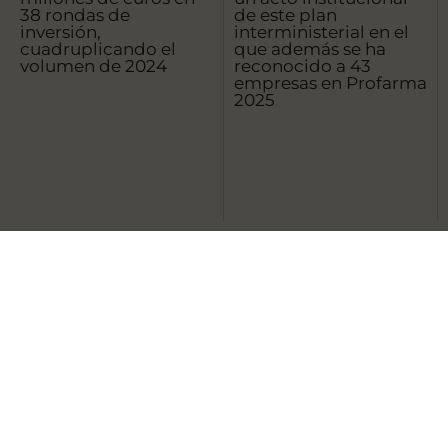
38 rondas de
de este plan
inversión,
interministerial en el
cuadruplicando el
que además se ha
volumen de 2024
reconocido a 43
empresas en Profarma
2025
Toda la información publicada en esta página web
está dirigida exclusivamente a profesionales
capacitados legalmente para prescribir o dispensar
medicamentos por lo que es necesaria una formación