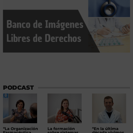
PODCAST
“La Organización
La formación
“En la última
Farmacéutica
sobre sistemas
década vivimos