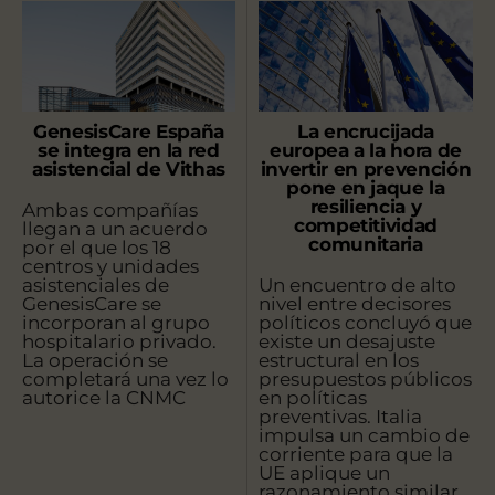
GenesisCare España
La encrucijada
se integra en la red
europea a la hora de
asistencial de Vithas
invertir en prevención
pone en jaque la
resiliencia y
Ambas compañías
competitividad
llegan a un acuerdo
comunitaria
por el que los 18
centros y unidades
asistenciales de
Un encuentro de alto
GenesisCare se
nivel entre decisores
incorporan al grupo
políticos concluyó que
hospitalario privado.
existe un desajuste
La operación se
estructural en los
completará una vez lo
presupuestos públicos
autorice la CNMC
en políticas
preventivas. Italia
impulsa un cambio de
corriente para que la
UE aplique un
razonamiento similar