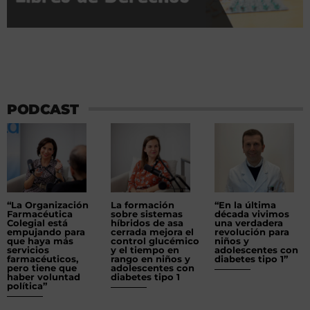
PODCAST
“La Organización
La formación
“En la última
Farmacéutica
sobre sistemas
década vivimos
Colegial está
híbridos de asa
una verdadera
empujando para
cerrada mejora el
revolución para
que haya más
control glucémico
niños y
servicios
y el tiempo en
adolescentes con
farmacéuticos,
rango en niños y
diabetes tipo 1”
pero tiene que
adolescentes con
haber voluntad
diabetes tipo 1
política”